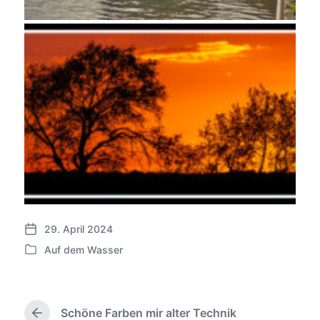
29. April 2024
V
Auf dem Wasser
e
V
r
e
ö
r
f
ö
f
Schöne Farben mir alter Technik
f
V