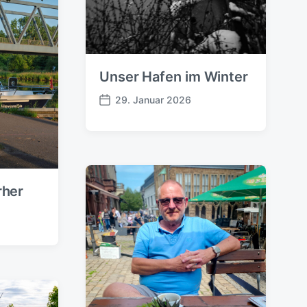
Unser Hafen im Winter
29. Januar 2026
V
e
r
ö
f
f
rher
e
n
t
l
i
c
h
u