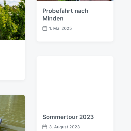
n
g
Probefahrt nach
s
Minden
d
a
1. Mai 2025
V
t
e
u
r
m
ö
f
f
e
n
t
l
i
c
h
u
Sommertour 2023
n
g
3. August 2023
s
V