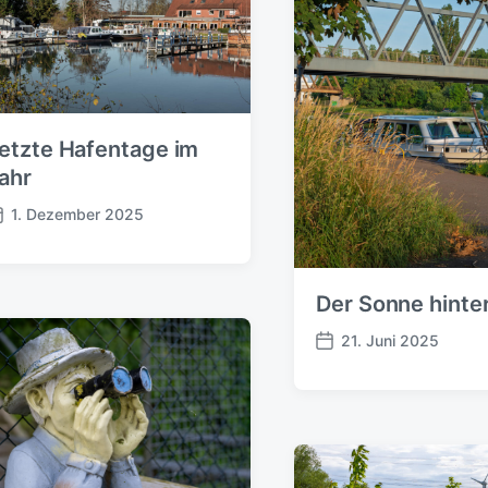
etzte Hafentage im
ahr
1. Dezember 2025
Der Sonne hinte
21. Juni 2025
V
e
r
ö
f
f