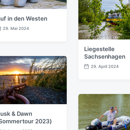
e
n
t
uf in den Westen
l
i
29. Mai 2024
c
h
u
Liegestelle
n
g
Sachsenhagen
s
29. April 2024
d
V
a
e
t
r
u
ö
m
f
f
e
n
usk & Dawn
t
Sommertour 2023)
l