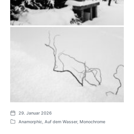
29. Januar 2026
V
Anamorphic
,
Auf dem Wasser
,
Monochrome
e
V
r
e