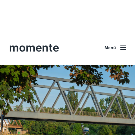
momente
Menü