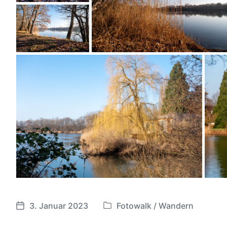
3. Januar 2023
Fotowalk / Wandern
V
V
e
e