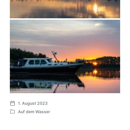
1. August 2023
V
Auf dem Wasser
e
V
r
e
ö
r